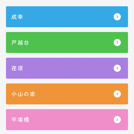
成幸
戸越台
荏原
小山の家
平塚橋