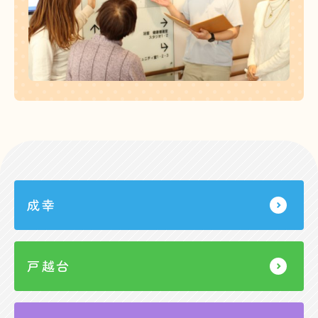
成幸
戸越台