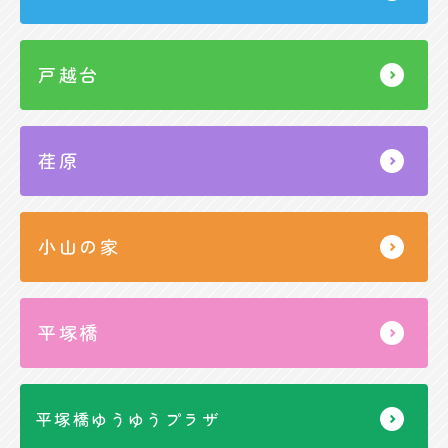
戸越台
荏原
小山の家
平塚橋
平塚橋ゆうゆうプラザ