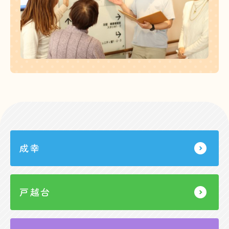
成幸
戸越台