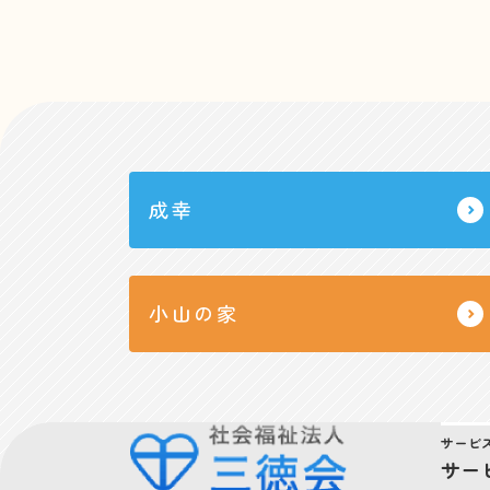
成幸
小山の家
サービ
サー