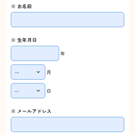
※ お名前
※ 生年月日
年
月
日
※ メールアドレス