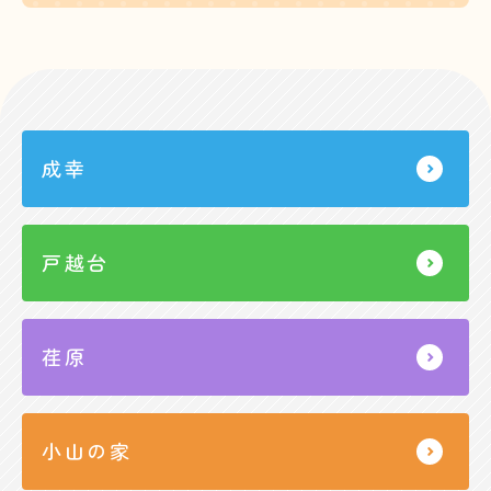
成幸
戸越台
荏原
小山の家