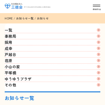
HOME
/
お知らせ一覧
/
お知らせ
一覧
事務局
採用
成幸
戸越台
荏原
小山の家
平塚橋
ゆうゆうプラザ
その他
お知らせ一覧