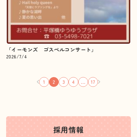
「イーモンズ ゴスペルコンサート」
2026/7/4
投稿ナビゲーション
1
2
3
4
…
17
採用情報